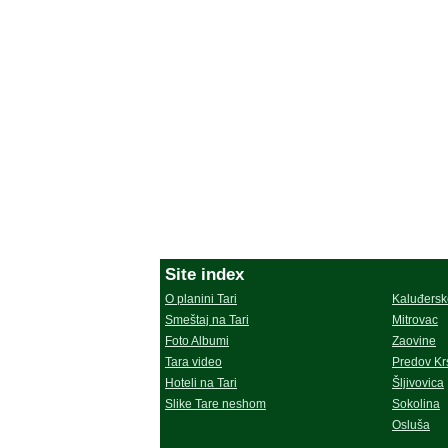
Site index
O planini Tari
Kaluđersk
Sme
štaj na Tari
Mitrovac
Foto Albumi
Zaovine
Tara video
Predov Kr
Hoteli na Tari
Šljivovica
Slike Tare neshom
Sokolina
Osluša