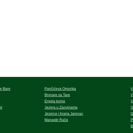
e Bare
Pančićeva Omorika
V
Brvnare sa Tare
V
Ergela konja
V
st
Jezera u Zaovinama
S
Jezerce i brana Jarevac
D
Manastir Rača
P
B