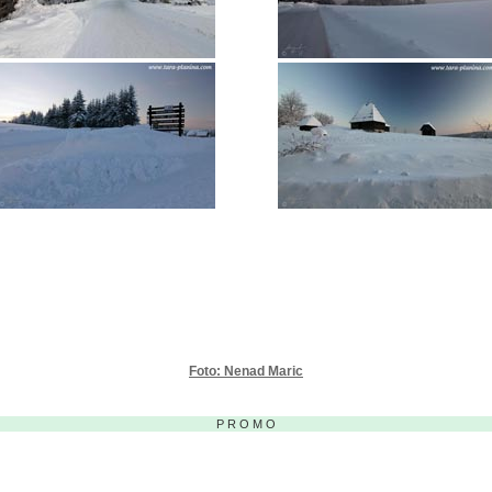
Foto: Nenad Maric
P R O M O